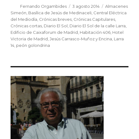
Autor
Fernando Orgambides
Publicado
3 agosto 2014
Etiquetas
Almacenes
el
Simeón
,
Basílica de Jesús de Medinaceli
,
Central Eléctrica
del Mediodía
,
Crónicas breves
,
Crónicas Capitulares
,
Crónicas cortas
,
Diario El Sol
,
Diario El Sol de la calle Larra
,
Edificio de Caixaforum de Madrid
,
Habitación 406
,
Hotel
Victoria de Madrid
,
Jesús Carrasco-Muñoz y Encina
,
Larra
14
,
peón golondrina