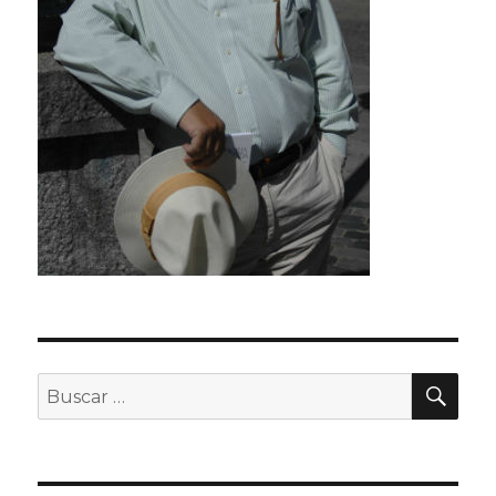
BU
Buscar
por: