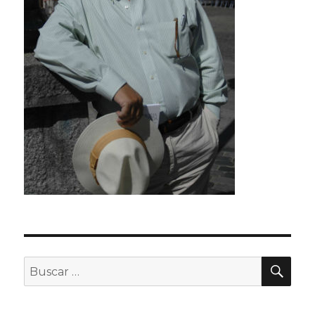
BU
Buscar
por: