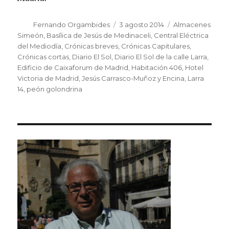
Autor
Fernando Orgambides
Publicado
3 agosto 2014
Etiquetas
Almacenes
el
Simeón
,
Basílica de Jesús de Medinaceli
,
Central Eléctrica
del Mediodía
,
Crónicas breves
,
Crónicas Capitulares
,
Crónicas cortas
,
Diario El Sol
,
Diario El Sol de la calle Larra
,
Edificio de Caixaforum de Madrid
,
Habitación 406
,
Hotel
Victoria de Madrid
,
Jesús Carrasco-Muñoz y Encina
,
Larra
14
,
peón golondrina