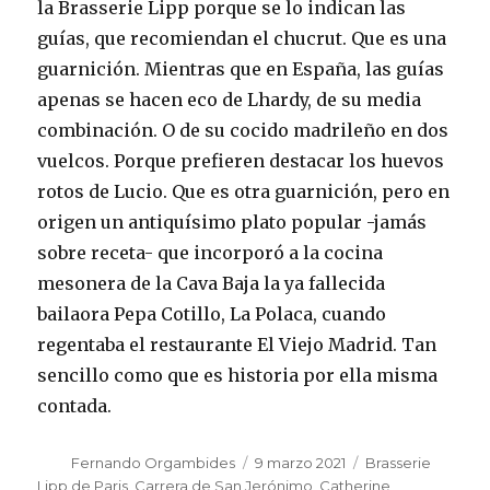
la Brasserie Lipp porque se lo indican las
guías, que recomiendan el chucrut. Que es una
guarnición. Mientras que en España, las guías
apenas se hacen eco de Lhardy, de su media
combinación. O de su cocido madrileño en dos
vuelcos. Porque prefieren destacar los huevos
rotos de Lucio. Que es otra guarnición, pero en
origen un antiquísimo plato popular -jamás
sobre receta- que incorporó a la cocina
mesonera de la Cava Baja la ya fallecida
bailaora Pepa Cotillo, La Polaca, cuando
regentaba el restaurante El Viejo Madrid. Tan
sencillo como que es historia por ella misma
contada.
Autor
Fernando Orgambides
Publicado
9 marzo 2021
Etiquetas
Brasserie
el
Lipp de Paris
,
Carrera de San Jerónimo
,
Catherine