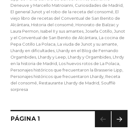
Deneuve y Marcello Matroianni
,
Curiosidades de Madrid
,
El general Junot y el robo de la receta del consomé
,
El
viejo libro de recetas del Conventual de San Benito de
Alcántara
,
Historia del consomé
,
Honorato de Balzac y
Laura Permon
,
Isabel II y sus amantes
,
Josefa Cotillo
,
Junot
y el Conventual de San Benito de Alcántara
,
La cocina de
Pepa Cotillo La Polaca
,
La viuda de Junot y su amante
,
Lhardy en dificultades
,
Lhardy en el Blog de Fernando
Orgambides
,
Lhardy y Leep
,
Lhardy y Orgambides
,
Lhrdy
en la historia de Madrid
,
Los huevos rotos de La Polaca
,
Personajes históricos que frecuentaron la Brasserie Lipp
,
Personajes históricos que frecuentaron Lhardy
,
Receta
del consomé
,
Restaurante Lhardy de Madrid
,
Soufflè
sorpresa
Posts
PÁGINA
1
PRÓ
navigation
XIMA