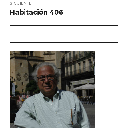
SIGUIENTE
Habitación 406
Entrada
siguiente: