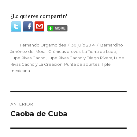
¿Lo quieres compartir?
Autor
Fernando Orgambides
Publicado
30 julio 2014
Etiquetas
Bernardino
el
Jiménez del Moral
,
Crónicas breves
,
La Tierra de Lupe
,
Lupe Rivas Cacho
,
Lupe Rivas Cacho y Diego Rivera
,
Lupe
Rivas Cacho y La Creación
,
Punta de apuntes
,
Tiple
mexicana
Post
ANTERIOR
navigation
Caoba de Cuba
Entrada
anterior: